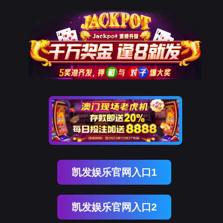
K8凯发天生赢家一触即发
样机申请