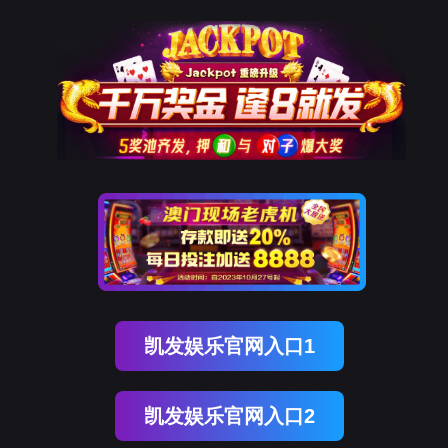
凯发娱乐官网入口1
凯发娱乐官网入口2